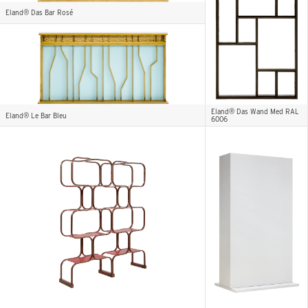
Eland® Das Bar Rosé
Eland® Das Wand Med RAL
Eland® Le Bar Bleu
6006