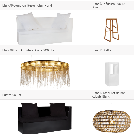
Eland® Piédestal 100-100
Eland® Comptoir Resort Clair Rond
Blanc
Eland® Banc Kubide à Droite 200 Blanc
Eland® BlaBla
Eland® Tabouret de Bar
Lustre Collier
Kubide Blanc