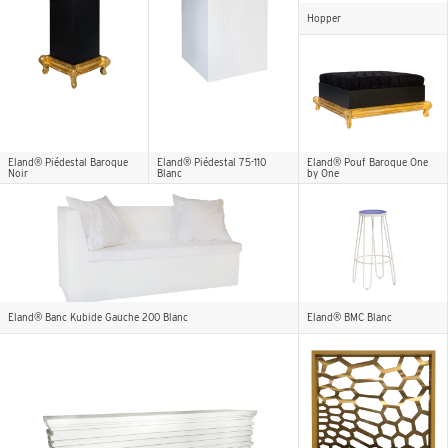
Hopper
Eland® Piédestal Baroque
Eland® Piédestal 75-110
Eland® Pouf Baroque One
Noir
Blanc
by One
Eland® Banc Kubide Gauche 200 Blanc
Eland® BMC Blanc