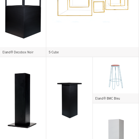
Eland® Decobox Noir
5-Cube
Eland® BMC Bleu