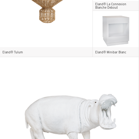
Eland® La Connexion
Blanche Debout
Eland® Tulum
Eland® Minibar Blanc