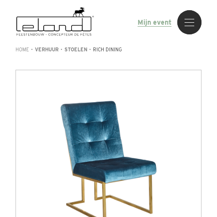
Mijn event
HOME
•
VERHUUR
•
STOELEN
•
RICH DINING